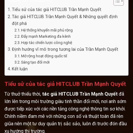
Tiểu sử của tác giả HITCLUB Trần Mạnh Quyết
Tác giả HITCLUB Trần Mạnh Quyết & Những quyết định
đột phá
Hệ thống khuyến mãi phủ rộng
Đẩy mạnh Marketing đa kênh
Hợp tác chiến lược công nghệ
Định hướng vĩ mô trong tương lai của Trần Mạnh Quyết
Mở rộng hoạt động quốc tế
Sáng tạo đổi mới
Kết luận
Tiểu sử của tác giả HITCLUB Trần Mạnh Quyết
Từ thuở thiếu thời,
tác giả HITCLUB Trần Mạnh Quyết
đã
lớn lên trong môi trường giàu tinh thần đổi mới, nơi anh sớm
được tiếp xúc với các nền tảng công nghệ thông tin sơ khởi.
Chính niềm đam mê với những con số và thuật toán đã rèn
giũa nên một tư duy quản trị sắc sảo, luôn đi trước đón đầu
xu hướng thị trường.