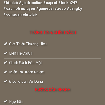
#hitclub #giaitrionline #naprut #hotro247
#casinotructuyen #gamebai #xoso #dangky
#conggamehitclub
THÔNG TIN & CHÍNH SÁCH
Giới Thiệu Thương Hiệu
Liên Hệ CSKH
Chính Sách Bảo Mật
Miễn Trừ Trách Nhiệm
Điều Khoản Sử Dụng
HƯỚNG DẪN NHANH
Nạp tiền