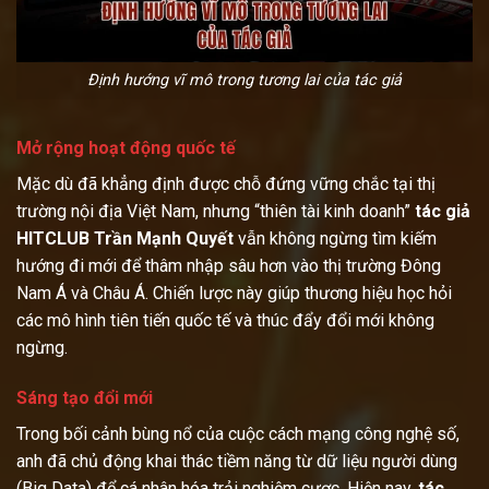
Định hướng vĩ mô trong tương lai của tác giả
Mở rộng hoạt động quốc tế
Mặc dù đã khẳng định được chỗ đứng vững chắc tại thị
trường nội địa Việt Nam, nhưng “thiên tài kinh doanh”
tác giả
HITCLUB Trần Mạnh Quyết
vẫn không ngừng tìm kiếm
hướng đi mới để thâm nhập sâu hơn vào thị trường Đông
Nam Á và Châu Á. Chiến lược này giúp thương hiệu học hỏi
các mô hình tiên tiến quốc tế và thúc đẩy đổi mới không
ngừng.
Sáng tạo đổi mới
Trong bối cảnh bùng nổ của cuộc cách mạng công nghệ số,
anh đã chủ động khai thác tiềm năng từ dữ liệu người dùng
(Big Data) để cá nhân hóa trải nghiệm cược. Hiện nay,
tác