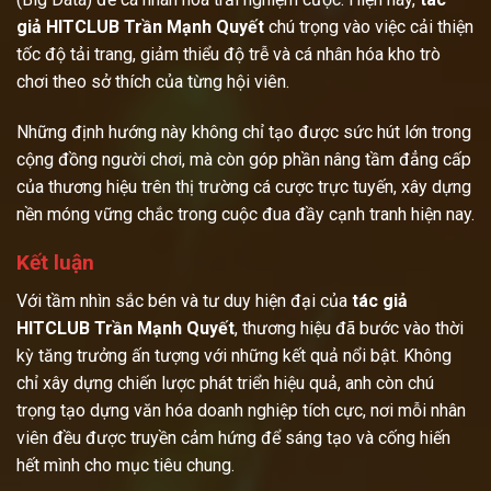
giả HITCLUB Trần Mạnh Quyết
chú trọng vào việc cải thiện
tốc độ tải trang, giảm thiểu độ trễ và cá nhân hóa kho trò
chơi theo sở thích của từng hội viên.
Những định hướng này không chỉ tạo được sức hút lớn trong
cộng đồng người chơi, mà còn góp phần nâng tầm đẳng cấp
của thương hiệu trên thị trường cá cược trực tuyến, xây dựng
nền móng vững chắc trong cuộc đua đầy cạnh tranh hiện nay.
Kết luận
Với tầm nhìn sắc bén và tư duy hiện đại của
tác giả
HITCLUB Trần Mạnh Quyết
, thương hiệu đã bước vào thời
kỳ tăng trưởng ấn tượng với những kết quả nổi bật. Không
chỉ xây dựng chiến lược phát triển hiệu quả, anh còn chú
trọng tạo dựng văn hóa doanh nghiệp tích cực, nơi mỗi nhân
viên đều được truyền cảm hứng để sáng tạo và cống hiến
hết mình cho mục tiêu chung.