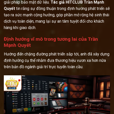
giải pháp bảo mật dữ liệu.
Tác giả HITCLUB Trần Mạnh
Quyết
tin rằng sự đồng thuận trong định hướng phát triển sẽ
tạo ra sức mạnh cộng hưởng, góp phần mở rộng hệ sinh thái
dịch vụ toàn diện, mang lại sự an tâm tuyệt đối cho khách
hàng khi giao dịch.
Định hướng vĩ mô trong tương lai của Trần
Mạnh Quyết
Hướng đến chặng đường phát triển sắp tới, anh đã xây dựng
định hướng cụ thể nhằm đưa thương hiệu vươn xa hơn nữa
trên bản đồ ngành giải trí trực tuyến toàn cầu.