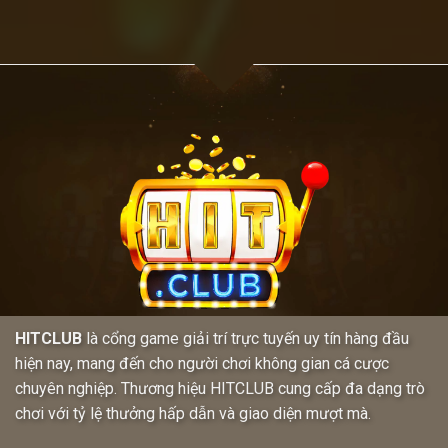
HITCLUB
là cổng game giải trí trực tuyến uy tín hàng đầu
hiện nay, mang đến cho người chơi không gian cá cược
chuyên nghiệp. Thương hiệu HITCLUB cung cấp đa dạng trò
chơi với tỷ lệ thưởng hấp dẫn và giao diện mượt mà.