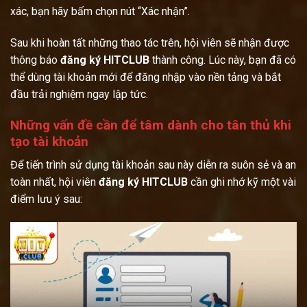
xác, bạn hãy bấm chọn nút “Xác nhận”.
Sau khi hoàn tất những thao tác trên, hội viên sẽ nhận được
thông báo
đăng ký HITCLUB
thành công. Lúc này, bạn đã có
thể dùng tài khoản mới để đăng nhập vào nền tảng và bắt
đầu trải nghiệm ngay lập tức.
Những vấn đề cần để tâm dành cho tân thủ khi
tạo tài khoản
Để tiến trình sử dụng tài khoản sau này diễn ra suôn sẻ và an
toàn nhất, hội viên
đăng ký HITCLUB
cần ghi nhớ kỹ một vài
điểm lưu ý sau: