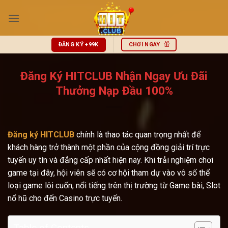
Bỏ
qua
nội
dung
ĐĂNG KÝ +99K
CHƠI NGAY
Đăng Ký HITCLUB Nhận Ngay Ưu Đãi
Thưởng Nạp Đầu 100%
Đăng ký HITCLUB
chính là thao tác quan trọng nhất để
khách hàng trở thành một phần của cộng đồng giải trí trực
tuyến uy tín và đẳng cấp nhất hiện nay. Khi trải nghiệm chơi
game tại đây, hội viên sẽ có cơ hội tham dự vào vô số thể
loại game lôi cuốn, nổi tiếng trên thị trường từ Game bài, Slot
nổ hũ cho đến Casino trực tuyến.
Table of Contents