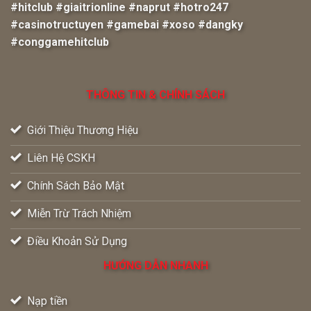
#hitclub #giaitrionline #naprut #hotro247
#casinotructuyen #gamebai #xoso #dangky
#conggamehitclub
THÔNG TIN & CHÍNH SÁCH
Giới Thiệu Thương Hiệu
Liên Hệ CSKH
Chính Sách Bảo Mật
Miễn Trừ Trách Nhiệm
Điều Khoản Sử Dụng
HƯỚNG DẪN NHANH
Nạp tiền